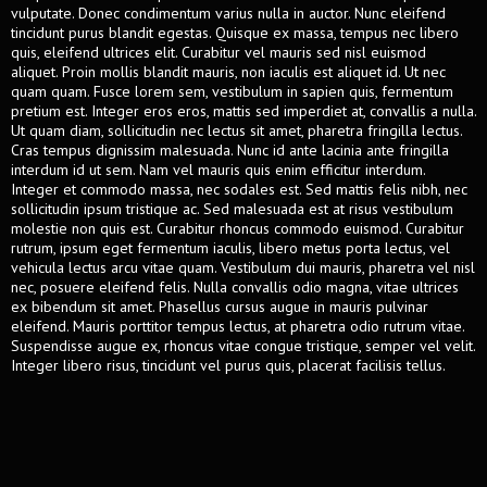
vulputate. Donec condimentum varius nulla in auctor. Nunc eleifend
tincidunt purus blandit egestas. Quisque ex massa, tempus nec libero
quis, eleifend ultrices elit. Curabitur vel mauris sed nisl euismod
aliquet. Proin mollis blandit mauris, non iaculis est aliquet id. Ut nec
quam quam. Fusce lorem sem, vestibulum in sapien quis, fermentum
pretium est. Integer eros eros, mattis sed imperdiet at, convallis a nulla.
Ut quam diam, sollicitudin nec lectus sit amet, pharetra fringilla lectus.
Cras tempus dignissim malesuada. Nunc id ante lacinia ante fringilla
interdum id ut sem. Nam vel mauris quis enim efficitur interdum.
Integer et commodo massa, nec sodales est. Sed mattis felis nibh, nec
sollicitudin ipsum tristique ac. Sed malesuada est at risus vestibulum
molestie non quis est. Curabitur rhoncus commodo euismod. Curabitur
rutrum, ipsum eget fermentum iaculis, libero metus porta lectus, vel
vehicula lectus arcu vitae quam. Vestibulum dui mauris, pharetra vel nisl
nec, posuere eleifend felis. Nulla convallis odio magna, vitae ultrices
ex bibendum sit amet. Phasellus cursus augue in mauris pulvinar
eleifend. Mauris porttitor tempus lectus, at pharetra odio rutrum vitae.
Suspendisse augue ex, rhoncus vitae congue tristique, semper vel velit.
Integer libero risus, tincidunt vel purus quis, placerat facilisis tellus.