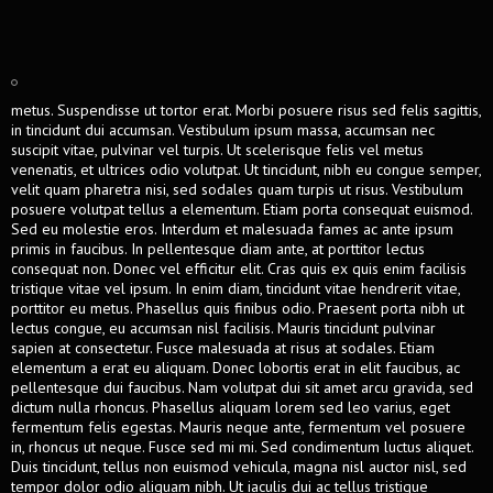
metus. Suspendisse ut tortor erat. Morbi posuere risus sed felis sagittis,
in tincidunt dui accumsan. Vestibulum ipsum massa, accumsan nec
suscipit vitae, pulvinar vel turpis. Ut scelerisque felis vel metus
venenatis, et ultrices odio volutpat. Ut tincidunt, nibh eu congue semper,
velit quam pharetra nisi, sed sodales quam turpis ut risus. Vestibulum
posuere volutpat tellus a elementum. Etiam porta consequat euismod.
Sed eu molestie eros. Interdum et malesuada fames ac ante ipsum
primis in faucibus. In pellentesque diam ante, at porttitor lectus
consequat non. Donec vel efficitur elit. Cras quis ex quis enim facilisis
tristique vitae vel ipsum. In enim diam, tincidunt vitae hendrerit vitae,
porttitor eu metus. Phasellus quis finibus odio. Praesent porta nibh ut
lectus congue, eu accumsan nisl facilisis. Mauris tincidunt pulvinar
sapien at consectetur. Fusce malesuada at risus at sodales. Etiam
elementum a erat eu aliquam. Donec lobortis erat in elit faucibus, ac
pellentesque dui faucibus. Nam volutpat dui sit amet arcu gravida, sed
dictum nulla rhoncus. Phasellus aliquam lorem sed leo varius, eget
fermentum felis egestas. Mauris neque ante, fermentum vel posuere
in, rhoncus ut neque. Fusce sed mi mi. Sed condimentum luctus aliquet.
Duis tincidunt, tellus non euismod vehicula, magna nisl auctor nisl, sed
tempor dolor odio aliquam nibh. Ut iaculis dui ac tellus tristique