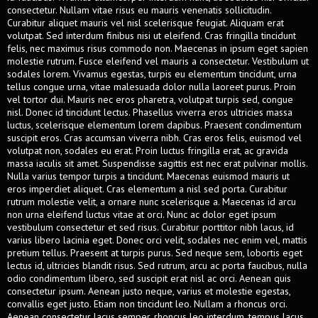
consectetur. Nullam vitae risus eu mauris venenatis sollicitudin.
Curabitur aliquet mauris vel nisl scelerisque feugiat. Aliquam erat
volutpat. Sed interdum finibus nisi ut eleifend. Cras fringilla tincidunt
felis, nec maximus risus commodo non. Maecenas in ipsum eget sapien
molestie rutrum. Fusce eleifend vel mauris a consectetur. Vestibulum ut
sodales lorem. Vivamus egestas, turpis eu elementum tincidunt, urna
tellus congue urna, vitae malesuada dolor nulla laoreet purus. Proin
vel tortor dui. Mauris nec eros pharetra, volutpat turpis sed, congue
nisl. Donec id tincidunt lectus. Phasellus viverra eros ultricies massa
luctus, scelerisque elementum lorem dapibus. Praesent condimentum
suscipit eros. Cras accumsan viverra nibh. Cras eros felis, euismod vel
volutpat non, sodales eu erat. Proin luctus fringilla erat, ac gravida
massa iaculis sit amet. Suspendisse sagittis est nec erat pulvinar mollis.
Nulla varius tempor turpis a tincidunt. Maecenas euismod mauris ut
eros imperdiet aliquet. Cras elementum a nisl sed porta. Curabitur
rutrum molestie velit, a ornare nunc scelerisque a. Maecenas id arcu
non urna eleifend luctus vitae at orci. Nunc ac dolor eget ipsum
vestibulum consectetur et sed risus. Curabitur porttitor nibh lacus, id
varius libero lacinia eget. Donec orci velit, sodales nec enim vel, mattis
pretium tellus. Praesent at turpis purus. Sed neque sem, lobortis eget
lectus id, ultricies blandit risus. Sed rutrum, arcu ac porta faucibus, nulla
odio condimentum libero, sed suscipit erat nisl ac orci. Aenean quis
consectetur ipsum. Aenean justo neque, varius et molestie egestas,
convallis eget justo. Etiam non tincidunt leo. Nullam a rhoncus orci.
Aenean consectetur lacus semper, rhoncus leo interdum, tempus lacus.