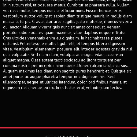
In in rutrum nisl, ut posuere metus. Curabitur at pharetra nulla. Nullam
vel risus mollis, tempus nunc a, efficitur nunc. Fusce rhoncus, eros
vestibulum auctor volutpat, sapien diam tristique mauris, in mollis diam
massa ut turpis. Cras auctor arcu sagittis justo molestie, rhoncus viverra
dui auctor. Aliquam viverra quis nunc sit amet consequat. Aenean
porttitor odio sodales quam maximus, vitae dapibus neque efficitur.
Cras ultricies venenatis enim eu dignissim. In hac habitasse platea
dictumst. Pellentesque mollis ligula elit, et tempus libero dignissim
vitae. Vestibulum elementum posuere elit. Integer egestas gravida nisl
quis vulputate. Sed diam diam, volutpat ac magna vitae, accumsan
aliquet magna. Class aptent taciti sociosqu ad litora torquent per
conubia nostra, per inceptos himenaeos. Donec rutrum iaculis cursus.
Aliquam maximus leo diam, non sagittis purus hendrerit et. Quisque sit
amet purus ac augue pharetra tempor nec dignissim nisi. Sed
ullamcorper, neque et ultrices interdum, dolor orci finibus mauris, at
dignissim risus neque eu ex. In et luctus erat, vel interdum lectus.