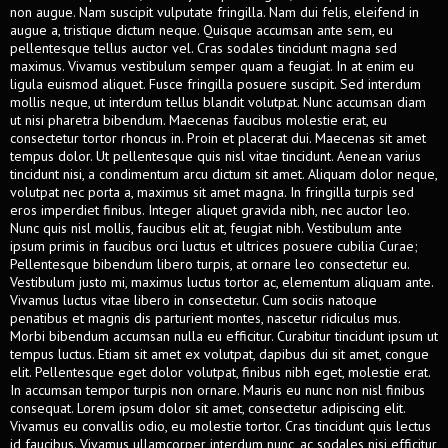
non augue. Nam suscipit vulputate fringilla. Nam dui felis, eleifend in
augue a, tristique dictum neque. Quisque accumsan ante sem, eu
pellentesque tellus auctor vel. Cras sodales tincidunt magna sed
maximus. Vivamus vestibulum semper quam a feugiat. In at enim eu
ligula euismod aliquet. Fusce fringilla posuere suscipit. Sed interdum
mollis neque, ut interdum tellus blandit volutpat. Nunc accumsan diam
ut nisi pharetra bibendum. Maecenas faucibus molestie erat, eu
consectetur tortor rhoncus in. Proin et placerat dui. Maecenas sit amet
tempus dolor. Ut pellentesque quis nisl vitae tincidunt. Aenean varius
tincidunt nisi, a condimentum arcu dictum sit amet. Aliquam dolor neque,
volutpat nec porta a, maximus sit amet magna. In fringilla turpis sed
eros imperdiet finibus. Integer aliquet gravida nibh, nec auctor leo.
Nunc quis nisl mollis, faucibus elit at, feugiat nibh. Vestibulum ante
ipsum primis in faucibus orci luctus et ultrices posuere cubilia Curae;
Pellentesque bibendum libero turpis, at ornare leo consectetur eu.
Vestibulum justo mi, maximus luctus tortor ac, elementum aliquam ante.
Vivamus luctus vitae libero in consectetur. Cum sociis natoque
penatibus et magnis dis parturient montes, nascetur ridiculus mus.
Morbi bibendum accumsan nulla eu efficitur. Curabitur tincidunt ipsum ut
tempus luctus. Etiam sit amet ex volutpat, dapibus dui sit amet, congue
elit. Pellentesque eget dolor volutpat, finibus nibh eget, molestie erat.
In accumsan tempor turpis non ornare. Mauris eu nunc non nisl finibus
consequat. Lorem ipsum dolor sit amet, consectetur adipiscing elit.
Vivamus eu convallis odio, eu molestie tortor. Cras tincidunt quis lectus
id faucibus. Vivamus ullamcorper interdum nunc, ac sodales nisi efficitur