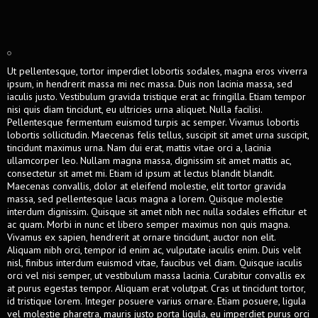
Ut pellentesque, tortor imperdiet lobortis sodales, magna eros viverra
ipsum, in hendrerit massa mi nec massa. Duis non lacinia massa, sed
iaculis justo. Vestibulum gravida tristique erat ac fringilla. Etiam tempor
nisi quis diam tincidunt, eu ultricies urna aliquet. Nulla facilisi.
Pellentesque fermentum euismod turpis ac semper. Vivamus lobortis
lobortis sollicitudin. Maecenas felis tellus, suscipit sit amet urna suscipit,
tincidunt maximus urna. Nam dui erat, mattis vitae orci a, lacinia
ullamcorper leo. Nullam magna massa, dignissim sit amet mattis ac,
consectetur sit amet mi. Etiam id ipsum at lectus blandit blandit.
Maecenas convallis, dolor at eleifend molestie, elit tortor gravida
massa, sed pellentesque lacus magna a lorem. Quisque molestie
interdum dignissim. Quisque sit amet nibh nec nulla sodales efficitur et
ac quam. Morbi in nunc et libero semper maximus non quis magna.
Vivamus ex sapien, hendrerit at ornare tincidunt, auctor non elit.
Aliquam nibh orci, tempor id enim ac, vulputate iaculis enim. Duis velit
nisl, finibus interdum euismod vitae, faucibus vel diam. Quisque iaculis
orci vel nisi semper, ut vestibulum massa lacinia. Curabitur convallis ex
at purus egestas tempor. Aliquam erat volutpat. Cras ut tincidunt tortor,
id tristique lorem. Integer posuere varius ornare. Etiam posuere, ligula
vel molestie pharetra, mauris justo porta ligula, eu imperdiet purus orci