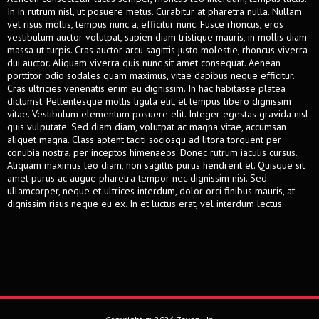
In in rutrum nisl, ut posuere metus. Curabitur at pharetra nulla. Nullam
vel risus mollis, tempus nunc a, efficitur nunc. Fusce rhoncus, eros
vestibulum auctor volutpat, sapien diam tristique mauris, in mollis diam
massa ut turpis. Cras auctor arcu sagittis justo molestie, rhoncus viverra
dui auctor. Aliquam viverra quis nunc sit amet consequat. Aenean
porttitor odio sodales quam maximus, vitae dapibus neque efficitur.
Cras ultricies venenatis enim eu dignissim. In hac habitasse platea
dictumst. Pellentesque mollis ligula elit, et tempus libero dignissim
vitae. Vestibulum elementum posuere elit. Integer egestas gravida nisl
quis vulputate. Sed diam diam, volutpat ac magna vitae, accumsan
aliquet magna. Class aptent taciti sociosqu ad litora torquent per
conubia nostra, per inceptos himenaeos. Donec rutrum iaculis cursus.
Aliquam maximus leo diam, non sagittis purus hendrerit et. Quisque sit
amet purus ac augue pharetra tempor nec dignissim nisi. Sed
ullamcorper, neque et ultrices interdum, dolor orci finibus mauris, at
dignissim risus neque eu ex. In et luctus erat, vel interdum lectus.