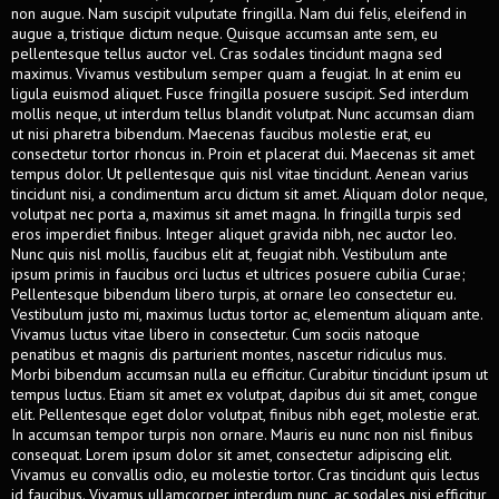
non augue. Nam suscipit vulputate fringilla. Nam dui felis, eleifend in
augue a, tristique dictum neque. Quisque accumsan ante sem, eu
pellentesque tellus auctor vel. Cras sodales tincidunt magna sed
maximus. Vivamus vestibulum semper quam a feugiat. In at enim eu
ligula euismod aliquet. Fusce fringilla posuere suscipit. Sed interdum
mollis neque, ut interdum tellus blandit volutpat. Nunc accumsan diam
ut nisi pharetra bibendum. Maecenas faucibus molestie erat, eu
consectetur tortor rhoncus in. Proin et placerat dui. Maecenas sit amet
tempus dolor. Ut pellentesque quis nisl vitae tincidunt. Aenean varius
tincidunt nisi, a condimentum arcu dictum sit amet. Aliquam dolor neque,
volutpat nec porta a, maximus sit amet magna. In fringilla turpis sed
eros imperdiet finibus. Integer aliquet gravida nibh, nec auctor leo.
Nunc quis nisl mollis, faucibus elit at, feugiat nibh. Vestibulum ante
ipsum primis in faucibus orci luctus et ultrices posuere cubilia Curae;
Pellentesque bibendum libero turpis, at ornare leo consectetur eu.
Vestibulum justo mi, maximus luctus tortor ac, elementum aliquam ante.
Vivamus luctus vitae libero in consectetur. Cum sociis natoque
penatibus et magnis dis parturient montes, nascetur ridiculus mus.
Morbi bibendum accumsan nulla eu efficitur. Curabitur tincidunt ipsum ut
tempus luctus. Etiam sit amet ex volutpat, dapibus dui sit amet, congue
elit. Pellentesque eget dolor volutpat, finibus nibh eget, molestie erat.
In accumsan tempor turpis non ornare. Mauris eu nunc non nisl finibus
consequat. Lorem ipsum dolor sit amet, consectetur adipiscing elit.
Vivamus eu convallis odio, eu molestie tortor. Cras tincidunt quis lectus
id faucibus. Vivamus ullamcorper interdum nunc, ac sodales nisi efficitur