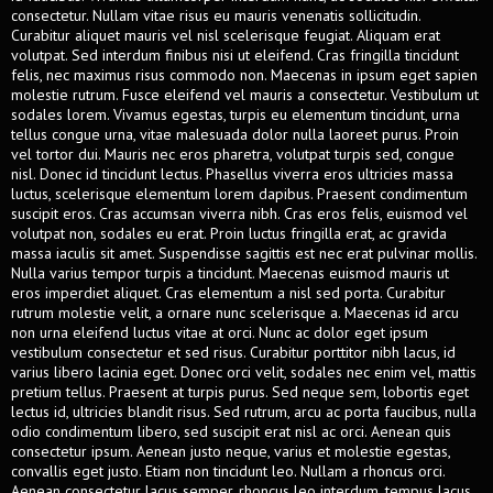
consectetur. Nullam vitae risus eu mauris venenatis sollicitudin.
Curabitur aliquet mauris vel nisl scelerisque feugiat. Aliquam erat
volutpat. Sed interdum finibus nisi ut eleifend. Cras fringilla tincidunt
felis, nec maximus risus commodo non. Maecenas in ipsum eget sapien
molestie rutrum. Fusce eleifend vel mauris a consectetur. Vestibulum ut
sodales lorem. Vivamus egestas, turpis eu elementum tincidunt, urna
tellus congue urna, vitae malesuada dolor nulla laoreet purus. Proin
vel tortor dui. Mauris nec eros pharetra, volutpat turpis sed, congue
nisl. Donec id tincidunt lectus. Phasellus viverra eros ultricies massa
luctus, scelerisque elementum lorem dapibus. Praesent condimentum
suscipit eros. Cras accumsan viverra nibh. Cras eros felis, euismod vel
volutpat non, sodales eu erat. Proin luctus fringilla erat, ac gravida
massa iaculis sit amet. Suspendisse sagittis est nec erat pulvinar mollis.
Nulla varius tempor turpis a tincidunt. Maecenas euismod mauris ut
eros imperdiet aliquet. Cras elementum a nisl sed porta. Curabitur
rutrum molestie velit, a ornare nunc scelerisque a. Maecenas id arcu
non urna eleifend luctus vitae at orci. Nunc ac dolor eget ipsum
vestibulum consectetur et sed risus. Curabitur porttitor nibh lacus, id
varius libero lacinia eget. Donec orci velit, sodales nec enim vel, mattis
pretium tellus. Praesent at turpis purus. Sed neque sem, lobortis eget
lectus id, ultricies blandit risus. Sed rutrum, arcu ac porta faucibus, nulla
odio condimentum libero, sed suscipit erat nisl ac orci. Aenean quis
consectetur ipsum. Aenean justo neque, varius et molestie egestas,
convallis eget justo. Etiam non tincidunt leo. Nullam a rhoncus orci.
Aenean consectetur lacus semper, rhoncus leo interdum, tempus lacus.