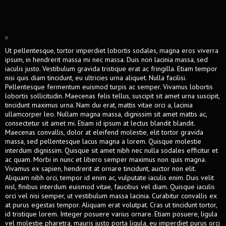
Ut pellentesque, tortor imperdiet lobortis sodales, magna eros viverra
ipsum, in hendrerit massa mi nec massa. Duis non lacinia massa, sed
iaculis justo. Vestibulum gravida tristique erat ac fringilla. Etiam tempor
nisi quis diam tincidunt, eu ultricies urna aliquet. Nulla facilisi.
Pellentesque fermentum euismod turpis ac semper. Vivamus lobortis
lobortis sollicitudin. Maecenas felis tellus, suscipit sit amet urna suscipit,
tincidunt maximus urna. Nam dui erat, mattis vitae orci a, lacinia
ullamcorper leo. Nullam magna massa, dignissim sit amet mattis ac,
consectetur sit amet mi. Etiam id ipsum at lectus blandit blandit.
Maecenas convallis, dolor at eleifend molestie, elit tortor gravida
massa, sed pellentesque lacus magna a lorem. Quisque molestie
interdum dignissim. Quisque sit amet nibh nec nulla sodales efficitur et
ac quam. Morbi in nunc et libero semper maximus non quis magna.
Vivamus ex sapien, hendrerit at ornare tincidunt, auctor non elit.
Aliquam nibh orci, tempor id enim ac, vulputate iaculis enim. Duis velit
nisl, finibus interdum euismod vitae, faucibus vel diam. Quisque iaculis
orci vel nisi semper, ut vestibulum massa lacinia. Curabitur convallis ex
at purus egestas tempor. Aliquam erat volutpat. Cras ut tincidunt tortor,
id tristique lorem. Integer posuere varius ornare. Etiam posuere, ligula
vel molestie pharetra, mauris justo porta ligula, eu imperdiet purus orci